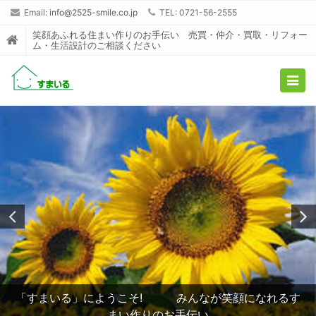
Email:
info@2525-smile.co.jp
TEL: 0721-56-2555
笑顔あふれる住まい作りのお手伝い 売買・仲介・買取・リフォー
ム・生活設計のご相談ください
Togg
navig
「すまいる」にようこそ! みんなが笑顔になれるす
まい作りのお手伝い