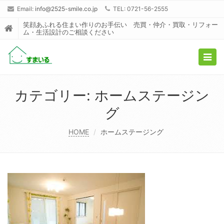
Email:
info@2525-smile.co.jp
TEL: 0721-56-2555
笑顔あふれる住まい作りのお手伝い 売買・仲介・買取・リフォー
ム・生活設計のご相談ください
Togg
navig
カテゴリー:
ホームステージン
グ
HOME
ホームステージング