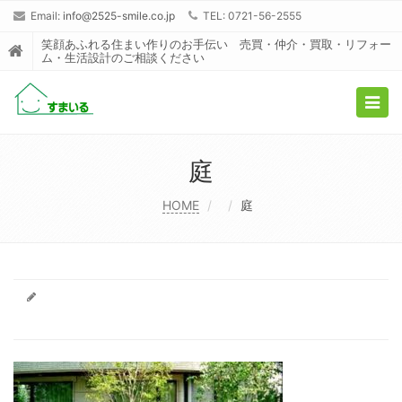
Email:
info@2525-smile.co.jp
TEL: 0721-56-2555
笑顔あふれる住まい作りのお手伝い 売買・仲介・買取・リフォー
ム・生活設計のご相談ください
Togg
navig
庭
HOME
庭