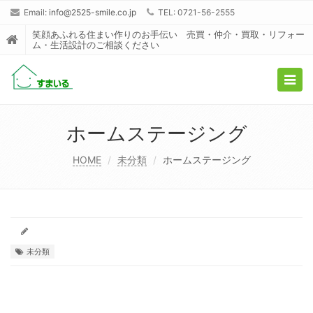
Email:
info@2525-smile.co.jp
TEL: 0721-56-2555
笑顔あふれる住まい作りのお手伝い 売買・仲介・買取・リフォー
ム・生活設計のご相談ください
Togg
navig
ホームステージング
HOME
未分類
ホームステージング
未分類