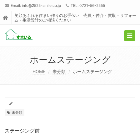
Email:
info@2525-smile.co.jp
TEL: 0721-56-2555
笑顔あふれる住まい作りのお手伝い 売買・仲介・買取・リフォー
ム・生活設計のご相談ください
Togg
navig
ホームステージング
HOME
未分類
ホームステージング
未分類
ステージング前