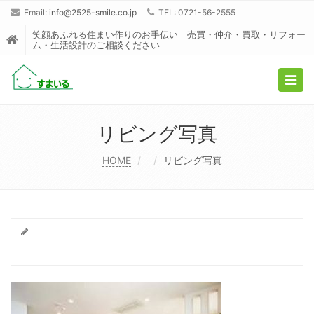
Email:
info@2525-smile.co.jp
TEL: 0721-56-2555
笑顔あふれる住まい作りのお手伝い 売買・仲介・買取・リフォー
ム・生活設計のご相談ください
Togg
navig
リビング写真
HOME
リビング写真