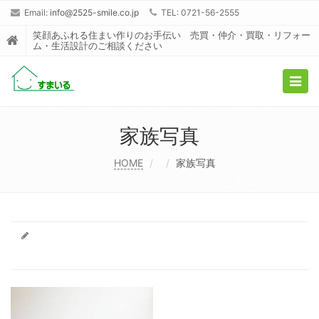
Email:
info@2525-smile.co.jp
TEL: 0721-56-2555
笑顔あふれる住まい作りのお手伝い 売買・仲介・買取・リフォー
ム・生活設計のご相談ください
Togg
navig
家族写真
HOME
家族写真