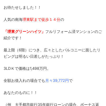
お待たせしました！！
人気の南海
堺東駅まで徒歩１４分
の
「堺東グリーンハイツ」
フルリフォーム済マンションのご
紹介です！
最上階（6階）につき、広々としたバルコニーに面したリ
ビングは明るい日差しがたっぷり！
3LDＫで価格は1,498万円。
全額お借入れの場合でも
月々39,772円
で
あなたのものに！！
（例 大手都市銀行35年銀行ローンの場合、ボーナス返