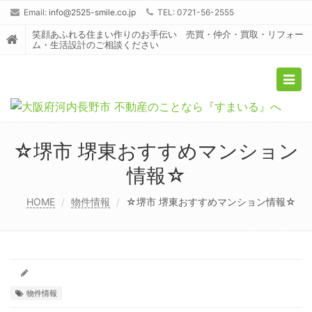
Email:
info@2525-smile.co.jp
TEL: 0721-56-2555
笑顔あふれる住まい作りのお手伝い 売買・仲介・買取・リフォー
ム・生活設計のご相談ください
Togg
navig
☆堺市 堺東おすすめマンション
情報☆
HOME
物件情報
☆堺市 堺東おすすめマンション情報☆
物件情報