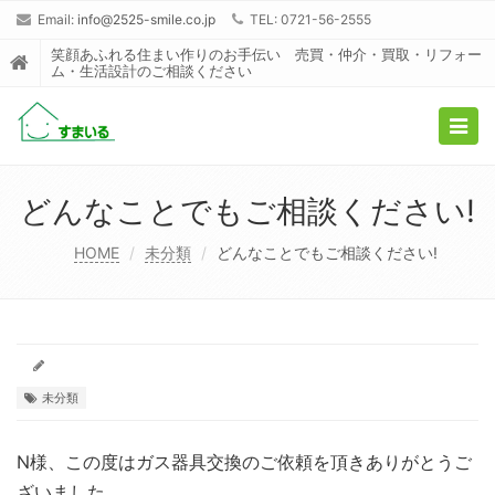
Email:
info@2525-smile.co.jp
TEL: 0721-56-2555
笑顔あふれる住まい作りのお手伝い 売買・仲介・買取・リフォー
ム・生活設計のご相談ください
Togg
navig
どんなことでもご相談ください!
HOME
未分類
どんなことでもご相談ください!
未分類
N様、この度はガス器具交換のご依頼を頂きありがとうご
ざいました。