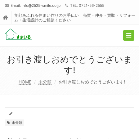
Email:
info@2525-smile.co.jp
TEL: 0721-56-2555
笑顔あふれる住まい作りのお手伝い 売買・仲介・買取・リフォー
ム・生活設計のご相談ください
Togg
navig
お引き渡しおめでとうございま
す!
HOME
未分類
お引き渡しおめでとうございます!
未分類