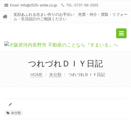
Email:
info@2525-smile.co.jp
TEL: 0721-56-2555
笑顔あふれる住まい作りのお手伝い 売買・仲介・買取・リフォー
ム・生活設計のご相談ください
Togg
navig
つれづれＤＩＹ日記
HOME
未分類
つれづれＤＩＹ日記
未分類