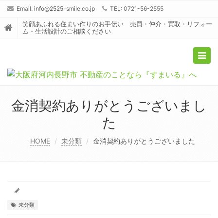
Email:
info@2525-smile.co.jp
TEL: 0721-56-2555
笑顔あふれる住まい作りのお手伝い 売買・仲介・買取・リフォー
ム・生活設計のご相談ください
Togg
navig
金消契約ありがとうございまし
た
HOME
未分類
金消契約ありがとうございました
未分類