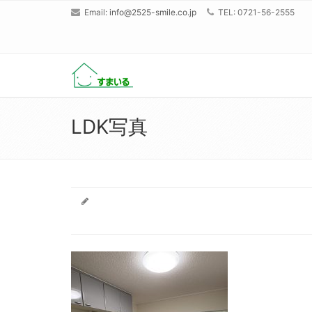
Email:
info@2525-smile.co.jp
TEL: 0721-56-2555
LDK写真