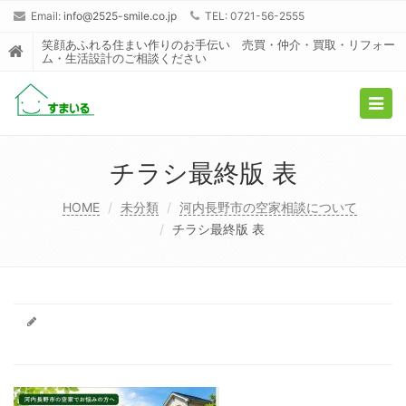
Email:
info@2525-smile.co.jp
TEL: 0721-56-2555
笑顔あふれる住まい作りのお手伝い 売買・仲介・買取・リフォー
ム・生活設計のご相談ください
Togg
navig
チラシ最終版 表
HOME
未分類
河内長野市の空家相談について
チラシ最終版 表